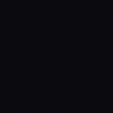
0
%
des cyberattaques sont
causées par une
erreur
humaine
Source : IBM / Francenum.gouv.fr