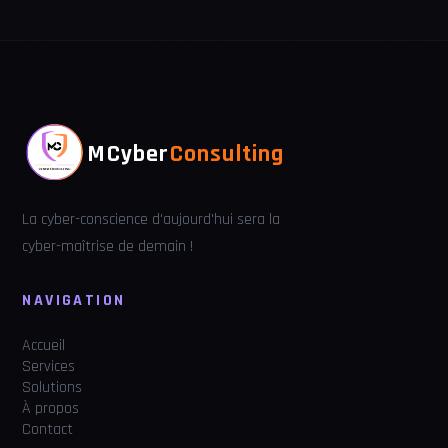
MCyber
Consulting
La cyber-conscience d'aujourd'hui sera la
cyber-maîtrise de demain !
NAVIGATION
Accueil
Services
Solutions
À propos
Contact