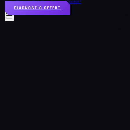
Accueil
Services
Solutions
À propos
Contact
DIAGNOSTIC OFFERT