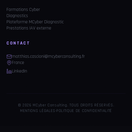
Formations Cyber
Diagnostics
Plateforme MCyber Diagnostic
Prestations IAV externe
CONTACT
matthias.cascioni@mcyberconsulting.fr
France
LinkedIn
©
2026
MCyber Consulting. TOUS DROITS RÉSERVÉS.
·
MENTIONS LÉGALES
POLITIQUE DE CONFIDENTIALITÉ